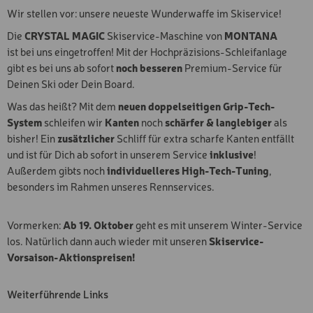
Wir stellen vor: unsere neueste Wunderwaffe im Skiservice!
Langlaufen
KLETTERSTEIG-SET
Schneeschuh- &
Die
CRYSTAL MAGIC
Skiservice-Maschine von
MONTANA
Winterwandern
ist bei uns eingetroffen! Mit der Hochpräzisions-Schleifanlage
MOUNTAINBUGGY
Snowbiken & Schlitten
gibt es bei uns ab sofort
noch besseren
Premium-Service für
fahren
RÜCKENTRAGE
Deinen Ski oder Dein Board.
Skikarten
Ski- & Boardservice
BIKE-CHECK
Was das heißt? Mit dem
neuen doppelseitigen Grip-Tech-
System
schleifen wir
Kanten
noch
schärfer & langlebiger
als
Saison
E-MOUNTAINBIKETOUR
bisher! Ein
zusätzlicher
Schliff für extra scharfe Kanten entfällt
VORMITTAGS (3H)
Sommer
und ist für Dich ab sofort in unserem Service
inklusive
!
Winter
E-MOUNTAINBIKETOUR
Außerdem gibt´s noch
individuelleres High-Tech-Tuning
,
NACHMITTAGS (3H)
besonders im Rahmen unseres Rennservices.
Altersgruppe
E-MOUNTAINBIKETOUR
Erwachsen
GANZTAGS (6H)
Vormerken:
Ab 19. Oktober
geht es mit unserem Winter-Service
Jugend
los. Natürlich dann auch wieder mit unseren
Skiservice-
TAGES-KLETTERSTEIGK
Kind
Vorsaison-Aktionspreisen!
WALSER KLETTERSTEIG
Fahrkönnen
Weiterführende Links
Profi
HINDELANGER
KLETTERSTEIG
Experte