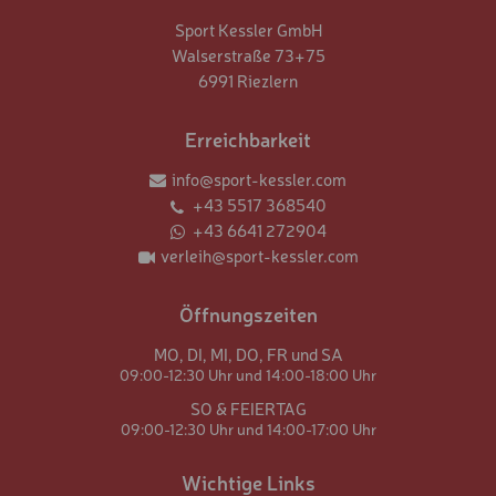
PROTEKTOR
Sport Kessler GmbH
Walserstraße 73+75
SAFETY-PAKET
6991 Riezlern
HOLZSCHLITTEN
Erreichbarkeit
SCHNEESCHUHE
info@sport-kessler.com
SKI- UND SCHUHDEPOT
+43 5517 368540
TREKKING- UND
+43 6641 272904
TOURENSTÖCKE
verleih@sport-kessler.com
SKIKURS-PACKAGE 3 TAG
5 BIS 11 JAHRE
Öffnungszeiten
SKIKURS-PACKAGE 5 TAG
MO,
DI,
MI,
DO,
FR und
SA
5 BIS 11 JAHRE
09:00-12:30 Uhr und
14:00-18:00 Uhr
SO & FEIERTAG
SKIKURS-PACKAGE 6 TAG
5-11 JAHRE
09:00-12:30 Uhr und
14:00-17:00 Uhr
SKIKURS-PACKAGE 3 TAG
Wichtige Links
12 BIS 15 JAHRE