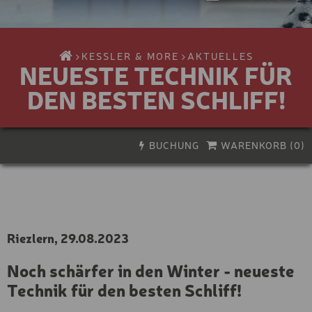
KESSLER & MORE
AKTUELLES
NEUESTE TECHNIK FÜR
DEN BESTEN SCHLIFF!
BUCHUNG
WARENKORB (
0
)
PREMIUM E-BIKE
Aktivität
Biken
E-BIKE
Wandern & Klettern
KINDER E-BIKE
Bikeservice
Riezlern, 29.08.2023
Erlebnisse & Kurse
BIKE-HELM
Gutscheine
Noch schärfer in den Winter - neueste
Skifahren
BIKE-HELM
Technik für den besten Schliff!
Snowboarden
Skitour & Freeriden
KLETTERSTEIG-SET