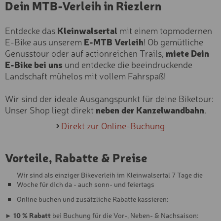
Dein MTB-Verleih in Riezlern
Langlaufen
KLETTERSTEIG-SET
Schneeschuh- &
Winterwandern
Entdecke das
Kleinwalsertal
mit einem topmodernen
MOUNTAINBUGGY
Snowbiken & Schlitten
E-Bike aus unserem
E-MTB Verleih
! Ob gemütliche
fahren
Genusstour oder auf actionreichen Trails,
miete Dein
RÜCKENTRAGE
Skikarten
E-Bike bei uns
und entdecke die beeindruckende
Ski- & Boardservice
BIKE-CHECK
Landschaft mühelos mit vollem Fahrspaß!
Saison
E-MOUNTAINBIKETOUR
Wir sind der ideale Ausgangspunkt für deine Biketour:
VORMITTAGS (3H)
Sommer
Unser Shop liegt direkt
neben der Kanzelwandbahn
.
Winter
E-MOUNTAINBIKETOUR
Direkt zur Online-Buchung
NACHMITTAGS (3H)
Altersgruppe
E-MOUNTAINBIKETOUR
Erwachsen
GANZTAGS (6H)
Vorteile, Rabatte & Preise
Jugend
TAGES-KLETTERSTEIGK
Kind
Wir sind als einziger Bikeverleih im Kleinwalsertal 7 Tage die
Woche für dich da - auch sonn- und feiertags
WALSER KLETTERSTEIG
Fahrkönnen
Online buchen und zusätzliche Rabatte kassieren:
Profi
HINDELANGER
►
10 % Rabatt
bei Buchung für die Vor-, Neben- & Nachsaison:
KLETTERSTEIG
Experte