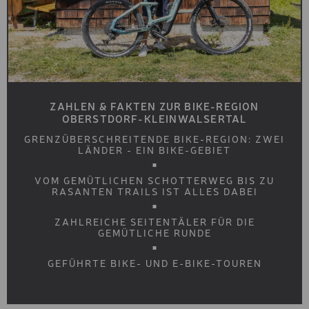
"KLASSISCH"
LANGLAUF SET "SKATING
SKISCHUH PREMIUM -
SPORT
SKISCHUH PREMIUM -
ZAHLEN & FAKTEN ZUR BIKE-REGION
KOMFORT
OBERSTDORF-KLEINWALSERTAL
SKISCHUH BASIC
GRENZÜBERSCHREITENDE BIKE-REGION: ZWEI
LÄNDER - EIN BIKE-GEBIET
KINDER SKISCHUH
VOM GEMÜTLICHEN SCHOTTERWEG BIS ZU
TOURENSKISCHUH
RASANTEN TRAILS IST ALLES DABEI
SOFTBOOT
ZAHLREICHE SEITENTÄLER FÜR DIE
GEMÜTLICHE RUNDE
SOFTBOOT
GEFÜHRTE BIKE- UND E-BIKE-TOUREN
SKI- UND BOARD-HELM
SKI-& BOARD-HELM