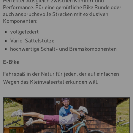
Performance. Für eine gemütliche Bike Runde oder
JUGEND SKI
auch anspruchsvolle Strecken mit exklusiven
KINDER SPORT SKI
Komponenten:
vollgefedert
KINDER SKI
Vario-Sattelstütze
TOURENSKI UND ZUBEHÖ
hochwertige Schalt- und Bremskomponenten
FREESTYLE SKI
E-Bike
FREERIDE SKI
Fahrspaß in der Natur für jeden, der auf einfachen
PREMIUM SNOWBOARD
Wegen das Kleinwalsertal erkunden will.
BASIC SNOWBOARD
JUGEND SNOWBOARD
KINDER SNOWBOARD
SPLITBOARD
LANGLAUF SET