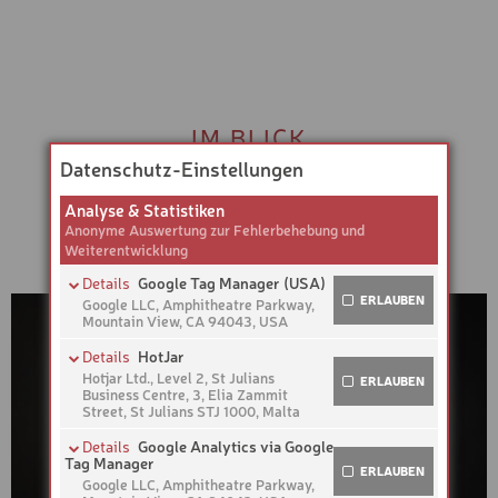
IM BLICK
UNSERE WEITEREN BIKE-
Datenschutz-Einstellungen
PRODUKTE
Analyse & Statistiken
Anonyme Auswertung zur Fehlerbehebung und
Weiterentwicklung
Details
Google Tag Manager (USA)
ERLAUBEN
Google LLC, Amphitheatre Parkway,
Mountain View, CA 94043, USA
Zweck: Auslösung, Steuerung und Verwaltung weiterer
Details
HotJar
Dienste Verarbeitungsvorgänge: Erhebung von
Verbindungsdaten und von Daten Ihres Webbrowsers;
Hotjar Ltd., Level 2, St Julians
ERLAUBEN
Auswertung zur Weiterentwicklung des Dienstes
Business Centre, 3, Elia Zammit
Gemeinsamer Verantwortlicher: Google LLC,
Street, St Julians STJ 1000, Malta
Amphitheatre Parkway, Mountain View, CA 94043, USA
Zweck: Analyse der Verwendung der Website durch die
Rechtsgrundlage für die Datenverarbeitung: freiwillige,
Details
Google Analytics via Google
Benutzer auf der Rechtsgrundlage des überwiegenden
jederzeit widerrufbare Einwilligung Folgen der
Tag Manager
berechtigten Interesses (Analyse der Websitenutzung).
ERLAUBEN
Nichteinwilligung: Keine unmittelbare Auswirkung auf die
Verarbeitungsvorgänge: Mittels Hotjar werden
Google LLC, Amphitheatre Parkway,
Funktion der Website Rechtsgrundlage für die