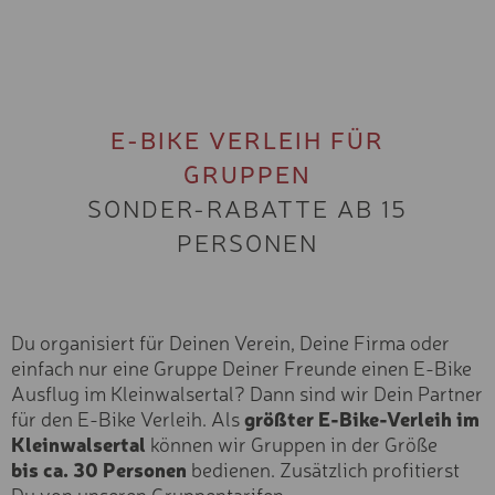
BUCHEN
E-BIKE VERLEIH FÜR
GRUPPEN
SONDER-RABATTE AB 15
PERSONEN
Für Kinder bis zum 12. Geburtstag gilt in Österreich
die Radhelmpflicht.
Aber auch für ältere Kinder (bis hin zum
Erwachsenen) bietet der Helm die Sicherheit, die
Straße und Trail erfordern.
Du organisiert für Deinen Verein, Deine Firma oder
einfach nur eine Gruppe Deiner Freunde einen E-Bike
10% Online-Bucher-Rabatt für die Nebensaison
Ausflug im Kleinwalsertal? Dann sind wir Dein Partner
5% Online-Bucher-Rabatt für die Hauptsaison
für den E-Bike Verleih. Als
größter E-Bike-Verleih im
Kleinwalsertal
können wir Gruppen in der Größe
bis ca. 30 Personen
bedienen. Zusätzlich profitierst
Du von unseren Gruppentarifen.