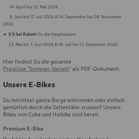
Fortgeschritten
14. April bis 22. Mai 2026
TAGES-KLETTERKURS
Anfänger
8. Juni bis 17. Juli 2026 & 14. September bis 08. November
CANYONING
2026
Typ
SCHWARZWASSERBACH
►
5 % bei Rabatt
für die Hauptsaison:
Exclusive
CANYONING
Premium
STARZLACHKLAMM
23. Mai bis 7. Juni 2026 & 18. Juli bis 13. September 2026
Basic
EINKAUFSGUTSCHEIN "25
Hier findest Du die gesamte
Kategorie
EINKAUFSGUTSCHEIN "50
Preisliste "Sommer-Verleih
" als PDF-Dokument.
Sportgeräte
Skischuhe & Boots
EINKAUFSGUTSCHEIN "10
Unsere E-Bikes
€"
Zubehör & Sicherheit
Kurse & Erlebnisse
NEXT SEASON - EXCLUSI
Skikarten
Du möchtest ganze Berge erklimmen oder einfach
SKI
Services
gemütlich durch die Seitentäler cruisen? Unsere
EXCLUSIV SKI
Bikes von Cube und Haibike sind bereit.
PREMIUM SKI
Premium E-Bike
BASIC SKI
Perfekter Ausgleich zwischen Komfort und