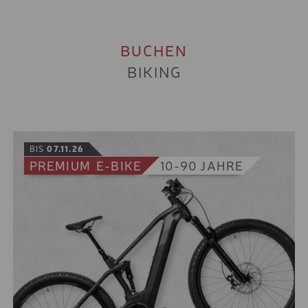
PROTEKTOR
SAFETY-PAKET
BUCHEN
HOLZSCHLITTEN
BIKING
SCHNEESCHUHE
SKI- UND SCHUHDEPOT
TREKKING- UND
BIS
07.11.26
TOURENSTÖCKE
PREMIUM
E-BIKE
10-90 JAHRE
SKIKURS-PACKAGE 3 TAG
5 BIS 11 JAHRE
SKIKURS-PACKAGE 5 TAG
5 BIS 11 JAHRE
SKIKURS-PACKAGE 6 TAG
5-11 JAHRE
SKIKURS-PACKAGE 3 TAG
12 BIS 15 JAHRE