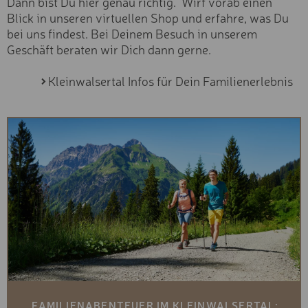
Dann bist Du hier genau richtig. Wirf vorab einen
Profi
HINDELANGER
Blick in unseren virtuellen Shop und erfahre, was Du
KLETTERSTEIG
Experte
bei uns findest. Bei Deinem Besuch in unserem
Fortgeschritten
TAGES-KLETTERKURS
Geschäft beraten wir Dich dann gerne.
Anfänger
CANYONING
Kleinwalsertal Infos für Dein Familienerlebnis
Typ
SCHWARZWASSERBACH
Exclusive
CANYONING
Premium
STARZLACHKLAMM
Basic
EINKAUFSGUTSCHEIN "25
Kategorie
EINKAUFSGUTSCHEIN "50
Sportgeräte
Skischuhe & Boots
EINKAUFSGUTSCHEIN "10
€"
Zubehör & Sicherheit
Kurse & Erlebnisse
NEXT SEASON - EXCLUSI
Skikarten
SKI
Services
EXCLUSIV SKI
PREMIUM SKI
FAMILIENABENTEUER IM KLEINWALSERTAL: