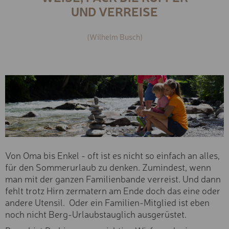
Snowboarden
UND VERREISE
Skitour & Freeriden
KLETTERSTEIG-SET
Langlaufen
(Wilhelm Busch)
KLETTERSTEIG-SET
Schneeschuh- &
Winterwandern
MOUNTAINBUGGY
Snowbiken & Schlitten
fahren
RÜCKENTRAGE
Skikarten
Ski- & Boardservice
BIKE-CHECK
Saison
E-MOUNTAINBIKETOUR
VORMITTAGS (3H)
Sommer
Winter
E-MOUNTAINBIKETOUR
NACHMITTAGS (3H)
Von Oma bis Enkel - oft ist es nicht so einfach an alles,
Altersgruppe
für den Sommerurlaub zu denken. Zumindest, wenn
E-MOUNTAINBIKETOUR
Erwachsen
man mit der ganzen Familienbande verreist. Und dann
GANZTAGS (6H)
Jugend
fehlt trotz Hirn zermatern am Ende doch das eine oder
TAGES-KLETTERSTEIGK
Kind
andere Utensil. Oder ein Familien-Mitglied ist eben
noch nicht Berg-Urlaubstauglich ausgerüstet.
WALSER KLETTERSTEIG
Fahrkönnen