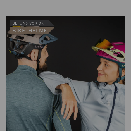
LANGLAUF SET
"KLASSISCH"
BEI UNS VOR ORT
LANGLAUF SET "SKATING
BIKE-HELME
SKISCHUH PREMIUM -
SPORT
SKISCHUH PREMIUM -
KOMFORT
SKISCHUH BASIC
KINDER SKISCHUH
TOURENSKISCHUH
SOFTBOOT
SOFTBOOT
SKI- UND BOARD-HELM