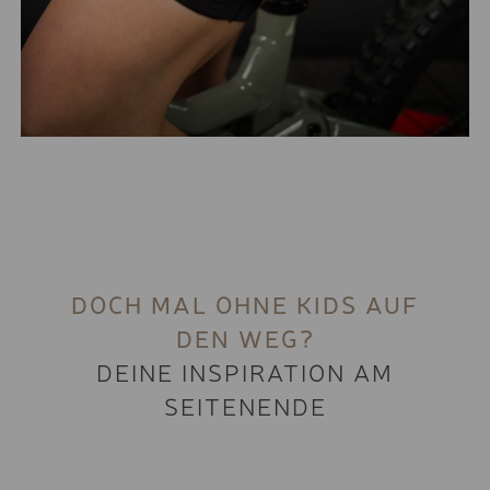
Mit der richtigen Bikeshorts oder Bikeunterwäsche mit
Sitzpolster sind auch längere Touren kein Problem.
Die passenden Modelle von Craft haben wir für Dich im
Programm.
DOCH MAL OHNE KIDS AUF
DEN WEG?
DEINE INSPIRATION AM
SEITENENDE