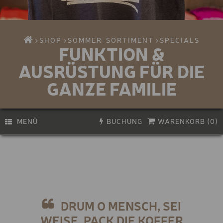
SHOP
SOMMER-SORTIMENT
SPECIALS
FUNKTION &
AUSRÜSTUNG FÜR DIE
GANZE FAMILIE
MENÜ
BUCHUNG
WARENKORB (
0
)
PREMIUM E-BIKE
Aktivität
Biken
E-BIKE
Wandern & Klettern
KINDER E-BIKE
Bikeservice
Erlebnisse & Kurse
BIKE-HELM
DRUM O MENSCH, SEI
Gutscheine
Skifahren
WEISE, PACK DIE KOFFER
BIKE-HELM