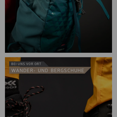
BEI UNS VOR ORT
WANDER-
UND
BERGSCHUHE
Lowe Alpin und Tatonka sind unsere großen Partnern
im Rucksackbereich. Vom kleinen Tagesbegleiter bis
zum Tourenrucksack für die Alpenüberquerung wirst
Du bei uns fündig.