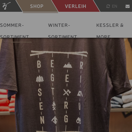
SHOP
VERLEIH
EN
SOMMER-
WINTER-
KESSLER &
SORTIMENT
SORTIMENT
MORE