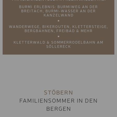
BASIC SKI
BURMI ERLEBNIS: BURMIWEG AN DER
BREITACH, BURMI-WASSER AN DER
KANZELWAND
JUGEND SKI
KINDER SPORT SKI
WANDERWEGE, BIKEROUTEN, KLETTERSTEIGE,
BERGBAHNEN, FREIBAD & MEHR
KINDER SKI
KLETTERWALD & SOMMERRODELBAHN AM
TOURENSKI UND ZUBEHÖ
SÖLLERECK
FREESTYLE SKI
FREERIDE SKI
PREMIUM SNOWBOARD
BASIC SNOWBOARD
STÖBERN
JUGEND SNOWBOARD
FAMILIENSOMMER IN DEN
KINDER SNOWBOARD
BERGEN
SPLITBOARD