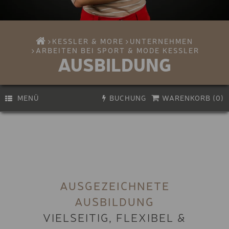
KESSLER & MORE
UNTERNEHMEN
ARBEITEN BEI SPORT & MODE KESSLER
AUSBILDUNG
MENÜ
BUCHUNG
WARENKORB (
0
)
PREMIUM E-BIKE
Aktivität
Biken
E-BIKE
Wandern & Klettern
KINDER E-BIKE
Bikeservice
Erlebnisse & Kurse
BIKE-HELM
AUSGEZEICHNETE
Gutscheine
Skifahren
AUSBILDUNG
BIKE-HELM
Snowboarden
VIELSEITIG, FLEXIBEL &
Skitour & Freeriden
KLETTERSTEIG-SET