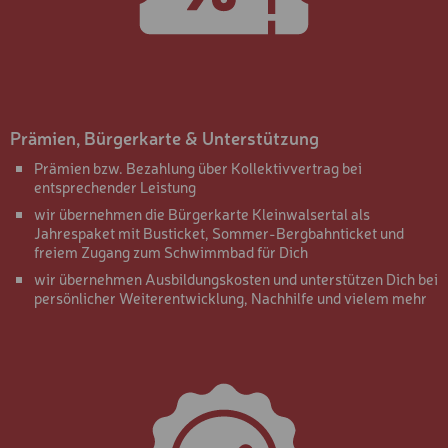
SAFETY-PAKET
HOLZSCHLITTEN
SCHNEESCHUHE
Prämien, Bürgerkarte & Unterstützung
SKI- UND SCHUHDEPOT
Prämien bzw. Bezahlung über Kollektivvertrag bei
entsprechender Leistung
TREKKING- UND
TOURENSTÖCKE
wir übernehmen die Bürgerkarte Kleinwalsertal als
Jahrespaket mit Busticket, Sommer-Bergbahnticket und
SKIKURS-PACKAGE 3 TAG
freiem Zugang zum Schwimmbad für Dich
5 BIS 11 JAHRE
wir übernehmen Ausbildungskosten und unterstützen Dich bei
persönlicher Weiterentwicklung, Nachhilfe und vielem mehr
SKIKURS-PACKAGE 5 TAG
5 BIS 11 JAHRE
SKIKURS-PACKAGE 6 TAG
5-11 JAHRE
SKIKURS-PACKAGE 3 TAG
12 BIS 15 JAHRE