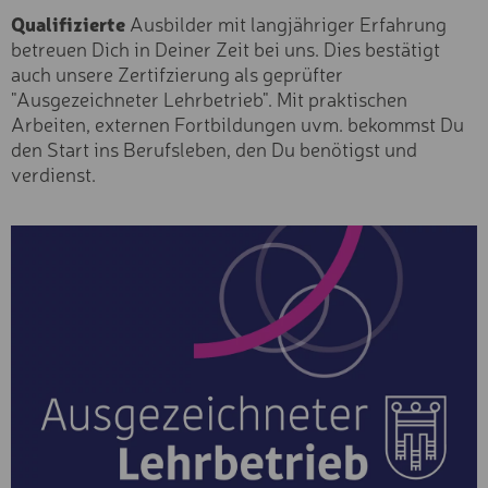
Fortgeschritten
TAGES-KLETTERKURS
Qualifizierte
Ausbilder mit langjähriger Erfahrung
Anfänger
betreuen Dich in Deiner Zeit bei uns. Dies bestätigt
CANYONING
auch unsere Zertifzierung als geprüfter
Typ
SCHWARZWASSERBACH
"Ausgezeichneter Lehrbetrieb". Mit praktischen
Exclusive
CANYONING
Arbeiten, externen Fortbildungen uvm. bekommst Du
Premium
STARZLACHKLAMM
den Start ins Berufsleben, den Du benötigst und
Basic
verdienst.
EINKAUFSGUTSCHEIN "25
Kategorie
EINKAUFSGUTSCHEIN "50
Sportgeräte
Skischuhe & Boots
EINKAUFSGUTSCHEIN "10
€"
Zubehör & Sicherheit
Kurse & Erlebnisse
NEXT SEASON - EXCLUSI
Skikarten
SKI
Services
EXCLUSIV SKI
PREMIUM SKI
BASIC SKI