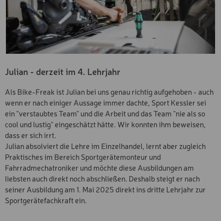
US Geheimdienste auf Ihre Daten zugreifen, ohne dass Sie
darüber informiert werden und ohne dass Sie dagegen
rechtlich vorgehen können. Der EuGH hat aus diesem
Grund in einem Urteil den früheren
Angemessenheitsbeschluss für ungültig erklärt.
Julian - derzeit im 4. Lehrjahr
Als Bike-Freak ist Julian bei uns genau richtig aufgehoben - auch
wenn er nach einiger Aussage immer dachte, Sport Kessler sei
ein "verstaubtes Team" und die Arbeit und das Team "nie als so
cool und lustig" eingeschätzt hätte. Wir konnten ihm beweisen,
dass er sich irrt.
Julian absolviert die Lehre im Einzelhandel, lernt aber zugleich
Praktisches im Bereich Sportgerätemonteur und
Fahrradmechatroniker und möchte diese Ausbildungen am
liebsten auch direkt noch abschließen. Deshalb steigt er nach
seiner Ausbildung am 1. Mai 2025 direkt ins dritte Lehrjahr zur
Sportgerätefachkraft ein.