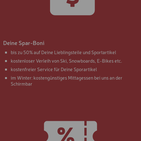
LANGLAUF SET "SKATING
SKISCHUH PREMIUM -
SPORT
SKISCHUH PREMIUM -
Deine Spar-Boni
KOMFORT
bis zu 50% auf Deine Lieblingsteile und Sportartikel
SKISCHUH BASIC
kostenloser Verleih von Ski, Snowboards, E-Bikes etc.
kostenfreier Service für Deine Sporartikel
KINDER SKISCHUH
im Winter: kostengünstiges Mittagessen bei uns an der
TOURENSKISCHUH
Schirmbar
SOFTBOOT
SOFTBOOT
SKI- UND BOARD-HELM
SKI-& BOARD-HELM
PROTEKTOR