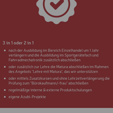
SKIKURS-PACKAGE 5 TAG
12 BIS 15 JAHRE
SKIKURS-PACKAGE 6 TAG
12 BIS 15 JAHRE
STANDARD SERVICE SKI
RACE FULL SERVICE
3 in 1 oder 2 in 1
STANDARD SERVICE
nach der Ausbildung im Bereich Einzelhandel um 1 Jahr
LANGLAUF SKATING
verlängern und die Ausbildung im Sportgerätefach und
Fahrradmechatronik zusätzlich abschließen
STANDARD SERVICE
oder zusätzlich zur Lehre die Matura abschließen im Rahmen
LANGLAUF KLASSISCH
des Angebots "Lehre mit Matura", das wir unterstützen
TOP SERVICE BOARD
oder mittels Zusatzkursen und ohne Lehrzeitverlängerung die
Prüfung zum "Bürokaufmann/-frau" abschließen
STANDARD SERVICE BOA
regelmäßige interne & externe Produktschulungen
TOP SERVICE SKI
eigene Azubi-Projekte
KESSLER
NACHTSKIFAHRKARTE