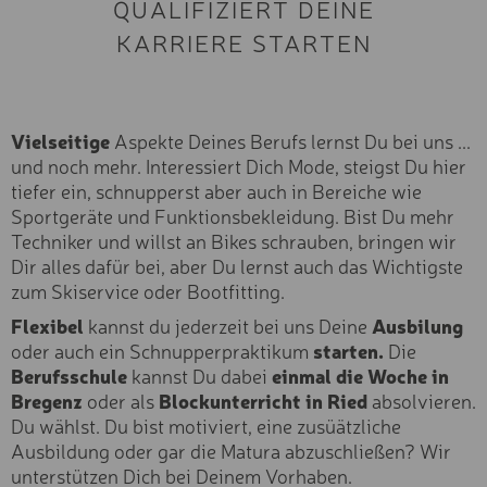
Langlaufen
QUALIFIZIERT DEINE
KLETTERSTEIG-SET
Schneeschuh- &
KARRIERE STARTEN
Winterwandern
MOUNTAINBUGGY
Snowbiken & Schlitten
fahren
RÜCKENTRAGE
Skikarten
Ski- & Boardservice
Vielseitige
Aspekte Deines Berufs lernst Du bei uns ...
BIKE-CHECK
und noch mehr. Interessiert Dich Mode, steigst Du hier
Saison
E-MOUNTAINBIKETOUR
tiefer ein, schnupperst aber auch in Bereiche wie
VORMITTAGS (3H)
Sportgeräte und Funktionsbekleidung. Bist Du mehr
Sommer
Techniker und willst an Bikes schrauben, bringen wir
Winter
E-MOUNTAINBIKETOUR
NACHMITTAGS (3H)
Dir alles dafür bei, aber Du lernst auch das Wichtigste
Altersgruppe
zum Skiservice oder Bootfitting.
E-MOUNTAINBIKETOUR
Erwachsen
GANZTAGS (6H)
Flexibel
kannst du jederzeit bei uns Deine
Ausbilung
Jugend
oder auch ein Schnupperpraktikum
starten.
Die
TAGES-KLETTERSTEIGK
Kind
Berufsschule
kannst Du dabei
einmal die Woche in
Bregenz
oder als
Blockunterricht in Ried
absolvieren.
WALSER KLETTERSTEIG
Fahrkönnen
Du wählst.
Du bist motiviert, eine zusüätzliche
Profi
HINDELANGER
Ausbildung oder gar die Matura abzuschließen? Wir
KLETTERSTEIG
Experte
unterstützen Dich bei Deinem Vorhaben.