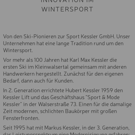
Snowboarden
WINTERSPORT
Skitour & Freeriden
KLETTERSTEIG-SET
Langlaufen
KLETTERSTEIG-SET
Schneeschuh- &
Winterwandern
MOUNTAINBUGGY
Snowbiken & Schlitten
Von den Ski-Pionieren zur Sport Kessler GmbH. Unser
fahren
Unternehmen hat eine lange Tradition rund um den
RÜCKENTRAGE
Skikarten
Wintersport.
Ski- & Boardservice
BIKE-CHECK
Vor mehr als 100 Jahren hat Karl Max Kessler die
ersten Ski im Kleinwalsertal gemeinsam mit anderen
Saison
E-MOUNTAINBIKETOUR
VORMITTAGS (3H)
Handwerkern hergestellt. Zunächst für den eigenen
Sommer
Bedarf, dann auch für Kunden.
Winter
E-MOUNTAINBIKETOUR
NACHMITTAGS (3H)
In 2. Generation errichtete Hubert Kessler 1959 den
Altersgruppe
Kessler Lift und das Geschäftshaus "Sport & Mode
E-MOUNTAINBIKETOUR
Kessler" in der Walserstraße 73. Einen für die damalige
Erwachsen
GANZTAGS (6H)
Zeit modernen, schlichten Baukörper mit großen
Jugend
TAGES-KLETTERSTEIGK
Kind
Fensterfronten.
Seit 1995 hat mit Markus Kessler, in der 3. Generation,
WALSER KLETTERSTEIG
Fahrkönnen
das Leistungsspektrum eine Modernisierung erfahren: