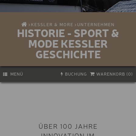
KESSLER & MORE
UNTERNEHMEN
HISTORIE - SPORT &
MODE KESSLER
GESCHICHTE
MENÜ
BUCHUNG
WARENKORB (
0
)
PREMIUM E-BIKE
Aktivität
Biken
E-BIKE
Wandern & Klettern
KINDER E-BIKE
Bikeservice
Erlebnisse & Kurse
BIKE-HELM
ÜBER 100 JAHRE
Gutscheine
Skifahren
INNOVATION IM
BIKE-HELM