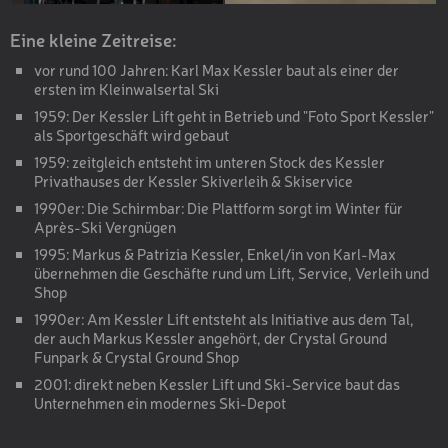
LANGLAUF SET
Eine kleine Zeitreise:
"KLASSISCH"
vor rund 100 Jahren: Karl Max Kessler baut als einer der
LANGLAUF SET "SKATING
ersten im Kleinwalsertal Ski
1959: Der Kessler Lift geht in Betrieb und "Foto Sport Kessler"
SKISCHUH PREMIUM -
als Sportgeschäft wird gebaut
SPORT
1959: zeitgleich entsteht im unteren Stock des Kessler
SKISCHUH PREMIUM -
Privathauses der Kessler Skiverleih & Skiservice
KOMFORT
1990er: Die Schirmbar: Die Plattform sorgt im Winter für
Après-Ski Vergnügen
SKISCHUH BASIC
1995: Markus & Patrizia Kessler, Enkel/in von Karl-Max
KINDER SKISCHUH
übernehmen die Geschäfte rund um Lift, Service, Verleih und
Shop
TOURENSKISCHUH
1990er: Am Kessler Lift entsteht als Initiative aus dem Tal,
der auch Markus Kessler angehört, der Crystal Ground
SOFTBOOT
Funpark & Crystal Ground Shop
2001: direkt neben Kessler Lift und Ski-Service baut das
SOFTBOOT
Unternehmen ein modernes Ski-Depot
SKI- UND BOARD-HELM