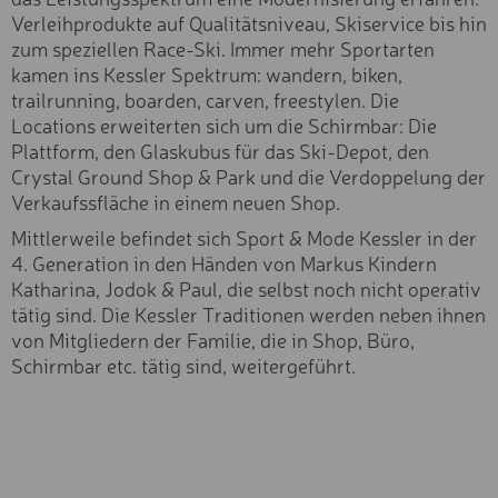
Profi
HINDELANGER
Verleihprodukte auf Qualitätsniveau, Skiservice bis hin
KLETTERSTEIG
Experte
zum speziellen Race-Ski. Immer mehr Sportarten
Fortgeschritten
kamen ins Kessler Spektrum: wandern, biken,
TAGES-KLETTERKURS
Anfänger
trailrunning, boarden, carven, freestylen. Die
CANYONING
Locations erweiterten sich um die Schirmbar: Die
Typ
SCHWARZWASSERBACH
Plattform, den Glaskubus für das Ski-Depot, den
Exclusive
Crystal Ground Shop & Park und die Verdoppelung der
CANYONING
Premium
STARZLACHKLAMM
Verkaufssfläche in einem neuen Shop.
Basic
Mittlerweile befindet sich Sport & Mode Kessler in der
EINKAUFSGUTSCHEIN "25
4. Generation in den Händen von Markus Kindern
Kategorie
EINKAUFSGUTSCHEIN "50
Katharina, Jodok & Paul, die selbst noch nicht operativ
Sportgeräte
tätig sind. Die Kessler Traditionen werden neben ihnen
Skischuhe & Boots
EINKAUFSGUTSCHEIN "10
von Mitgliedern der Familie, die in Shop, Büro,
€"
Zubehör & Sicherheit
Schirmbar etc. tätig sind, weitergeführt.
Kurse & Erlebnisse
NEXT SEASON - EXCLUSI
Skikarten
SKI
Services
EXCLUSIV SKI
PREMIUM SKI