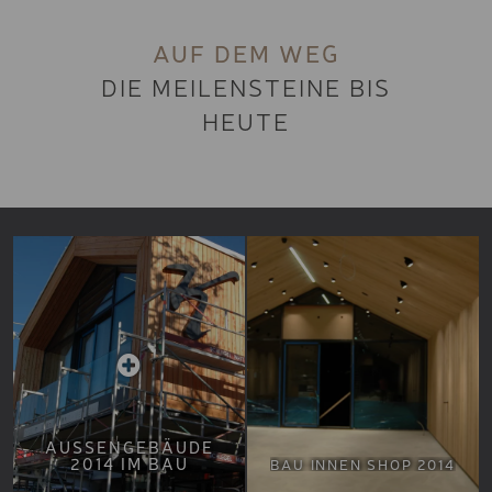
BASIC SKI
AUF DEM WEG
JUGEND SKI
DIE MEILENSTEINE BIS
KINDER SPORT SKI
HEUTE
KINDER SKI
TOURENSKI UND ZUBEHÖ
FREESTYLE SKI
FREERIDE SKI
PREMIUM SNOWBOARD
BASIC SNOWBOARD
JUGEND SNOWBOARD
KINDER SNOWBOARD
AUSSENGEBÄUDE 2
014 IM BAU
BAU INNEN SHOP 2014
SPLITBOARD