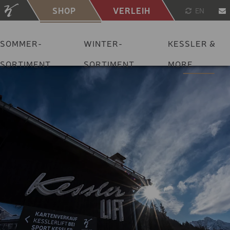
SHOP
VERLEIH
EN
SOMMER-
WINTER-
KESSLER &
SORTIMENT
SORTIMENT
MORE