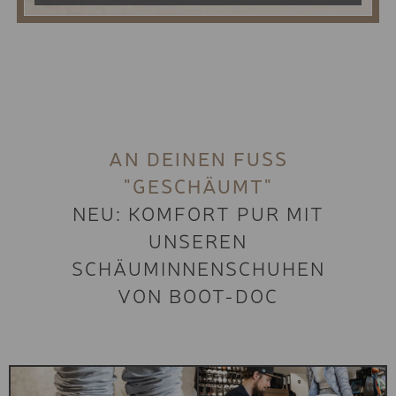
SKIKURS-PACKAGE 5 TAG
12 BIS 15 JAHRE
SKIKURS-PACKAGE 6 TAG
12 BIS 15 JAHRE
STANDARD SERVICE SKI
AN DEINEN FUSS "
RACE FULL SERVICE
GESCHÄUMT"
STANDARD SERVICE
LANGLAUF SKATING
NEU: KOMFORT PUR MIT
STANDARD SERVICE
UNSEREN
LANGLAUF KLASSISCH
SCHÄUMINNENSCHUHEN
TOP SERVICE BOARD
VON BOOT-DOC
STANDARD SERVICE BOA
TOP SERVICE SKI
KESSLER