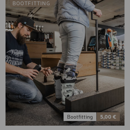
BOOTFITTING
"KLASSISCH"
LANGLAUF SET "SKATING
SKISCHUH PREMIUM -
SPORT
SKISCHUH PREMIUM -
KOMFORT
SKISCHUH BASIC
KINDER SKISCHUH
TOURENSKISCHUH
SOFTBOOT
SOFTBOOT
SKI- UND BOARD-HELM
Bootfitting
5,00 €
SKI-& BOARD-HELM