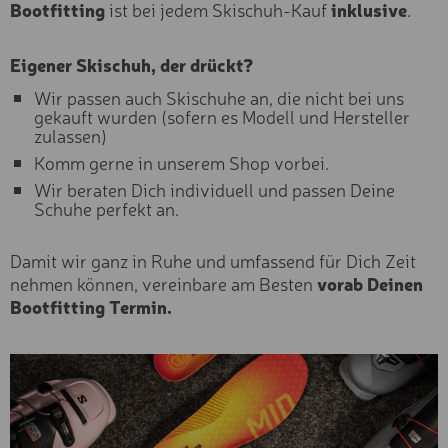
Bootfitting
ist bei jedem Skischuh-Kauf
inklusive
.
Fortgeschritten
TAGES-KLETTERKURS
Anfänger
Eigener Skischuh, der drückt?
CANYONING
Typ
SCHWARZWASSERBACH
Wir passen auch Skischuhe an, die nicht bei uns
gekauft wurden (sofern es Modell und Hersteller
Exclusive
CANYONING
zulassen)
Premium
STARZLACHKLAMM
Basic
Komm gerne in unserem Shop vorbei.
EINKAUFSGUTSCHEIN "25
Wir beraten Dich individuell und passen Deine
Kategorie
Schuhe perfekt an.
EINKAUFSGUTSCHEIN "50
Sportgeräte
Skischuhe & Boots
EINKAUFSGUTSCHEIN "10
Damit wir ganz in Ruhe und umfassend für Dich Zeit
€"
Zubehör & Sicherheit
nehmen können, vereinbare am Besten
vorab Deinen
Kurse & Erlebnisse
Bootfitting Termin.
NEXT SEASON - EXCLUSI
Skikarten
SKI
Services
EXCLUSIV SKI
PREMIUM SKI
BASIC SKI