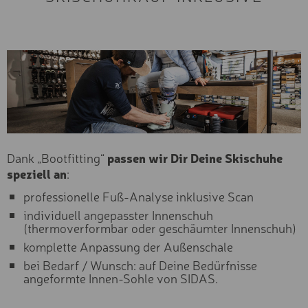
Langlaufen
KLETTERSTEIG-SET
Schneeschuh- &
Winterwandern
MOUNTAINBUGGY
Snowbiken & Schlitten
fahren
RÜCKENTRAGE
Skikarten
Ski- & Boardservice
BIKE-CHECK
Saison
E-MOUNTAINBIKETOUR
VORMITTAGS (3H)
Sommer
Dank „Bootfitting“
passen wir Dir Deine Skischuhe
Winter
E-MOUNTAINBIKETOUR
speziell an
:
NACHMITTAGS (3H)
Altersgruppe
professionelle Fuß-Analyse inklusive Scan
E-MOUNTAINBIKETOUR
Erwachsen
individuell angepasster Innenschuh
GANZTAGS (6H)
(thermoverformbar oder geschäumter Innenschuh)
Jugend
TAGES-KLETTERSTEIGK
Kind
komplette Anpassung der Außenschale
bei Bedarf / Wunsch: auf Deine Bedürfnisse
WALSER KLETTERSTEIG
Fahrkönnen
angeformte Innen-Sohle von SIDAS.
Profi
HINDELANGER
KLETTERSTEIG
Experte