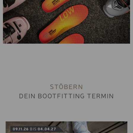
JUGEND SKI
KINDER SPORT SKI
KINDER SKI
TOURENSKI UND ZUBEHÖ
FREESTYLE SKI
FREERIDE SKI
PREMIUM SNOWBOARD
STÖBERN
BASIC SNOWBOARD
DEIN BOOTFITTING TERMIN
JUGEND SNOWBOARD
KINDER SNOWBOARD
SPLITBOARD
09.11.26
BIS
04.04.27
LANGLAUF SET