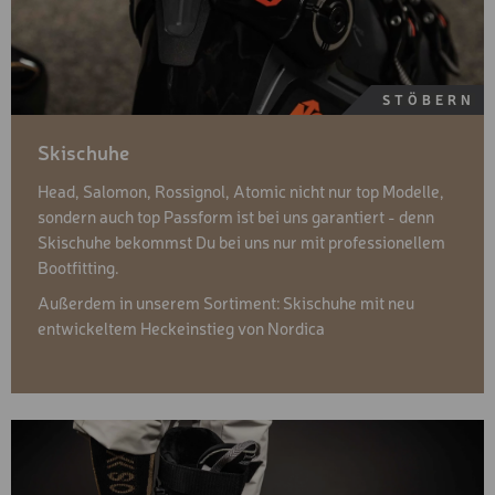
die Datenübermittlung in die USA ist Ihre Einwilligung
rechtlich vorgehen können. Der EuGH hat aus diesem
gemäß Art. 49 Abs 1 lit a iVm Art. 6 Abs 1 lit a DSGVO. Die
Grund in einem Urteil den früheren
USA verfügt über kein den Standards der EU
Angemessenheitsbeschluss für ungültig erklärt.
entsprechendes Datenschutzniveau. Insbesondere können
US Geheimdienste auf Ihre Daten zugreifen, ohne dass Sie
darüber informiert werden und ohne dass Sie dagegen
STÖBERN
rechtlich vorgehen können. Der EuGH hat aus diesem
Grund in einem Urteil den früheren
Angemessenheitsbeschluss für ungültig erklärt.
Skischuhe
Head, Salomon, Rossignol, Atomic nicht nur top Modelle,
sondern auch top Passform ist bei uns garantiert - denn
Skischuhe bekommst Du bei uns nur mit professionellem
Bootfitting.
Außerdem in unserem Sortiment: Skischuhe mit neu
entwickeltem Heckeinstieg von Nordica