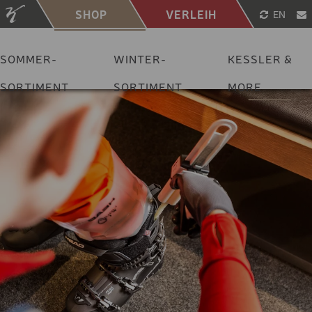
SHOP
VERLEIH
EN
SOMMER-
WINTER-
KESSLER &
SORTIMENT
SORTIMENT
MORE