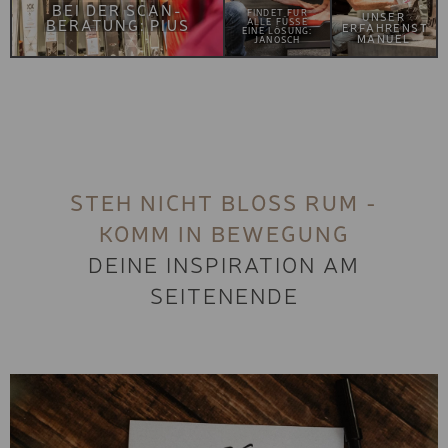
BEI DER SCAN-
FINDET FÜR
UNSER
BERATUNG: PIUS
ALLE FÜSSE E
ERFAHRENSTER
INE LÖSUNG: J
MANUEL
ANOSCH
STEH NICHT BLOSS RUM -
KOMM IN BEWEGUNG
DEINE INSPIRATION AM
SEITENENDE